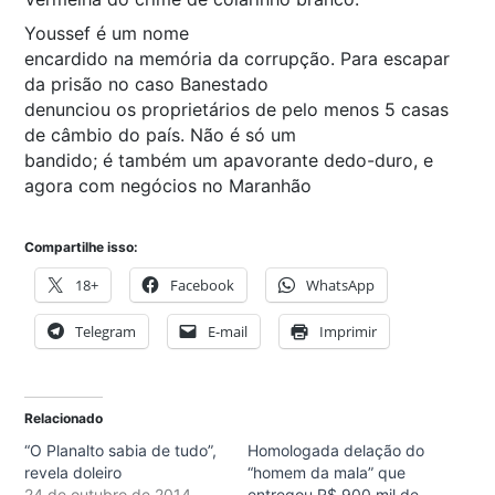
Youssef é um nome
encardido na memória da corrupção. Para escapar
da prisão no caso Banestado
denunciou os proprietários de pelo menos 5 casas
de câmbio do país. Não é só um
bandido; é também um apavorante dedo-duro, e
agora com negócios no Maranhão
Compartilhe isso:
18+
Facebook
WhatsApp
Telegram
E-mail
Imprimir
Relacionado
“O Planalto sabia de tudo”,
Homologada delação do
revela doleiro
“homem da mala” que
24 de outubro de 2014
entregou R$ 900 mil de