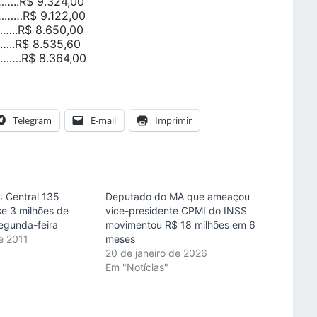
..R$ 9.324,00
………R$ 9.122,00
…..R$ 8.650,00
…..R$ 8.535,60
….R$ 8.364,00
Telegram
E-mail
Imprimir
: Central 135
Deputado do MA que ameaçou
e 3 milhões de
vice-presidente CPMI do INSS
segunda-feira
movimentou R$ 18 milhões em 6
e 2011
meses
"
20 de janeiro de 2026
Em "Notícias"