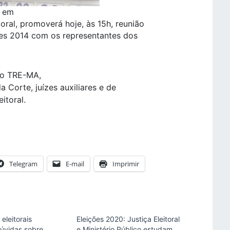
, em
oral, promoverá hoje, às 15h, reunião
ões 2014 com os representantes dos
 do TRE-MA,
Corte, juízes auxiliares e de
itoral.
Telegram
E-mail
Imprimir
eleitorais
Eleições 2020: Justiça Eleitoral
úvidas sobre
e Ministério Público estudam