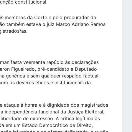
nção constitucional.
is membros da Corte e pelo procurador do
essão também estava o juiz Marco Adriano Ramos
istrados/as.
o manifesta veemente repúdio às declarações
Peron Figueiredo, pré-candidato a Deputado
ma genérica e sem qualquer respaldo factual,
com os deveres éticos e institucionais da
e ataque à honra e à dignidade dos magistrados
 independência funcional da Justiça Eleitoral,
liberdade de expressão. A crítica legítima às
nda em um Estado Democrático de Direito,
sação infundada e da ofensa deliberada, que não