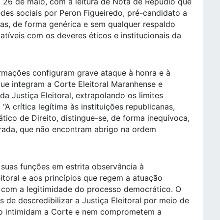
, 26 de maio, com a leitura de Nota de Repúdio que
des sociais por Peron Figueiredo, pré-candidato a
as, de forma genérica e sem qualquer respaldo
patíveis com os deveres éticos e institucionais da
irmações configuram grave ataque à honra e à
ue integram a Corte Eleitoral Maranhense e
a Justiça Eleitoral, extrapolando os limites
“A crítica legítima às instituições republicanas,
o de Direito, distingue-se, de forma inequívoca,
erada, que não encontram abrigo na ordem
 suas funções em estrita observância à
eitoral e aos princípios que regem a atuação
l com a legitimidade do processo democrático. O
de descredibilizar a Justiça Eleitoral por meio de
não intimidam a Corte e nem comprometem a