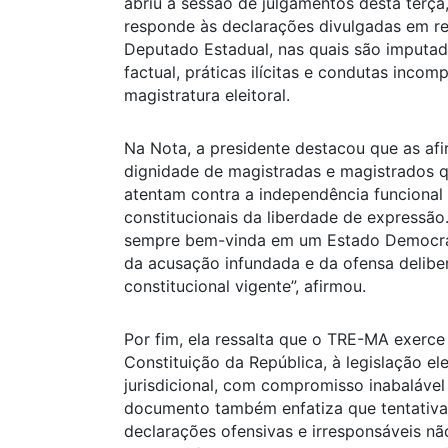
abriu a sessão de julgamentos desta terça
responde às declarações divulgadas em re
Deputado Estadual, nas quais são imputad
factual, práticas ilícitas e condutas incom
magistratura eleitoral.
Na Nota, a presidente destacou que as af
dignidade de magistradas e magistrados q
atentam contra a independência funcional d
constitucionais da liberdade de expressão. 
sempre bem-vinda em um Estado Democrátic
da acusação infundada e da ofensa delib
constitucional vigente”, afirmou.
Por fim, ela ressalta que o TRE-MA exerce
Constituição da República, à legislação el
jurisdicional, com compromisso inabaláve
documento também enfatiza que tentativas 
declarações ofensivas e irresponsáveis 