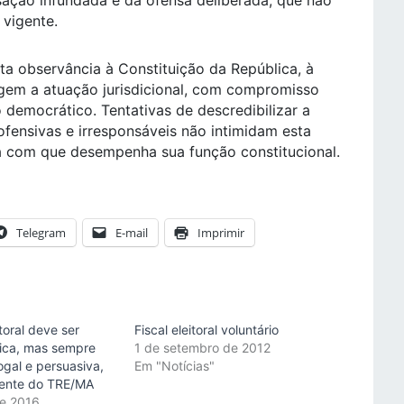
 vigente.
ita observância à Constituição da República, à
regem a atuação jurisdicional, com compromisso
 democrático. Tentativas de descredibilizar a
ofensivas e irresponsáveis não intimidam esta
com que desempenha sua função constitucional.
Telegram
E-mail
Imprimir
itoral deve ser
Fiscal eleitoral voluntário
gica, mas sempre
1 de setembro de 2012
logal e persuasiva,
Em "Notícias"
dente do TRE/MA
de 2016