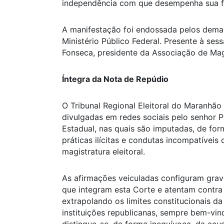
independência com que desempenha sua fu
A manifestação foi endossada pelos dema
Ministério Público Federal. Presente à s
Fonseca, presidente da Associação de Mag
Íntegra da Nota de Repúdio
O Tribunal Regional Eleitoral do Maranhã
divulgadas em redes sociais pelo senhor 
Estadual, nas quais são imputadas, de for
práticas ilícitas e condutas incompatíveis 
magistratura eleitoral.
As afirmações veiculadas configuram grav
que integram esta Corte e atentam contra a
extrapolando os limites constitucionais da 
instituições republicanas, sempre bem-vi
distingue-se, de forma inequívoca, da acu