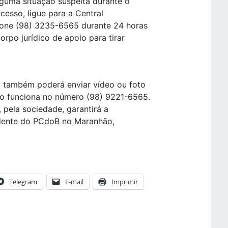
lguma situação suspeita durante o
ocesso, ligue para a Central
efone (98) 3235-6565 durante 24 horas
rpo jurídico de apoio para tirar
al, também poderá enviar vídeo ou foto
ço funciona no número (98) 9221-6565.
, pela sociedade, garantirá a
sidente do PCdoB no Maranhão,
Telegram
E-mail
Imprimir