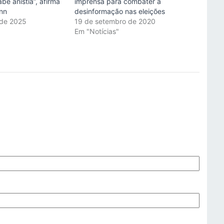
be anistia”, afirma
imprensa para combater a
ann
desinformação nas eleições
 de 2025
19 de setembro de 2020
"
Em "Notícias"