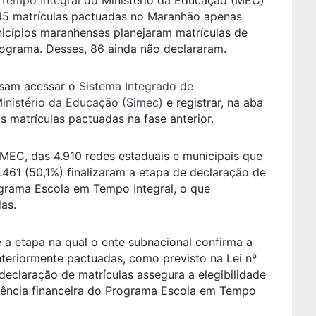
Tempo Integral
do Ministério da Educação (MEC)
.845 matrículas pactuadas no Maranhão apenas
icípios maranhenses planejaram matrículas de
rograma. Desses, 86 ainda não declararam.
cisam acessar o
Sistema Integrado de
inistério da Educação (Simec)
e registrar, na aba
 matrículas pactuadas na fase anterior.
EC, das 4.910 redes estaduais e municipais que
.461 (50,1%) finalizaram a etapa de declaração de
grama Escola em Tempo Integral, o que
as.
é a etapa na qual o ente subnacional confirma a
nteriormente pactuadas, como previsto na Lei nº
declaração de matrículas assegura a elegibilidade
tência financeira do Programa Escola em Tempo