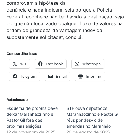
comprovam a hipótese da
denúncia e nada indicam, seja porque a Polícia
Federal reconhece não ter havido a destinação, seja
porque não localizado qualquer fluxo de valores na
ordem de grandeza da vantagem indevida
supostamente solicitada”, conclui.
Compartilhe isso:
18+
Facebook
WhatsApp
Telegram
E-mail
Imprimir
Relacionado
Esquema de propina deve
STF ouve deputados
deixar Maranhãozinho e
Maranhãozinho e Pastor Gil
Pastor Gil fora das
réus por desvio de
próximas eleições
emendas no Maranhão
12 de novembro de 2025
28 de agosto de 2025