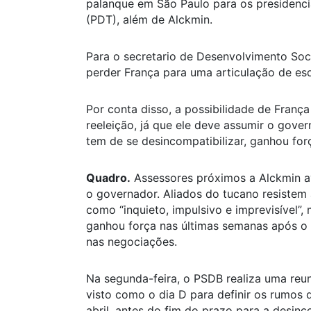
palanque em São Paulo para os presidenci
(PDT), além de Alckmin.
Para o secretario de Desenvolvimento Soci
perder França para uma articulação de esqu
Por conta disso, a possibilidade de Franç
reeleição, já que ele deve assumir o gover
tem de se desincompatibilizar, ganhou for
Quadro.
Assessores próximos a Alckmin a
o governador. Aliados do tucano resistem 
como “inquieto, impulsivo e imprevisível”
ganhou força nas últimas semanas após o v
nas negociações.
Na segunda-feira, o PSDB realiza uma reuni
visto como o dia D para definir os rumos d
abril, antes do fim do prazo para a desinc