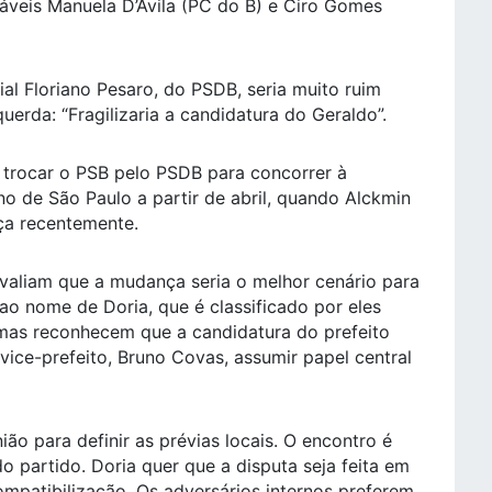
áveis Manuela D’Ávila (PC do B) e Ciro Gomes
al Floriano Pesaro, do PSDB, seria muito ruim
erda: “Fragilizaria a candidatura do Geraldo”.
a trocar o PSB pelo PSDB para concorrer à
no de São Paulo a partir de abril, quando Alckmin
ça recentemente.
valiam que a mudança seria o melhor cenário para
ao nome de Doria, que é classificado por eles
, mas reconhecem que a candidatura do prefeito
ice-prefeito, Bruno Covas, assumir papel central
ão para definir as prévias locais. O encontro é
o partido. Doria quer que a disputa seja feita em
ompatibilização. Os adversários internos preferem