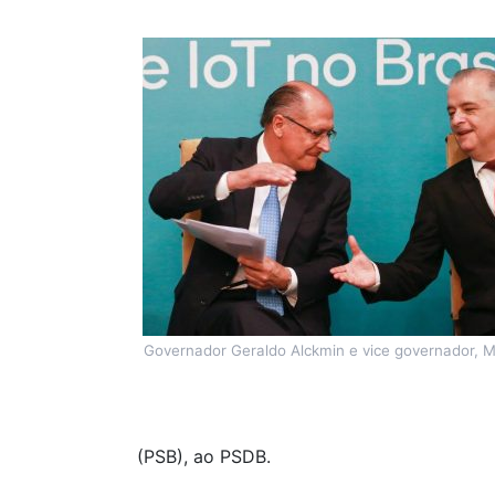
Governador Geraldo Alckmin e vice governador, M
(PSB), ao PSDB.