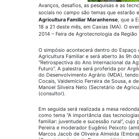
Avanços, desafios, as pesquisas e as tecn
sociais no campo são temas que estarão
Agricultura Familiar Maranhense
, que a 
18 a 21 deste mês, em Caxias (MA). O eve
2014 – Feira de Agrotecnologia da Região
O simpósio acontecerá dentro do Espaço 
Agricultura Familiar e será aberto às 9h 
“Retrospectiva do Ano Internacional da Ag
Futuro”. A palestra será proferida por Argil
do Desenvolvimento Agrário (MDA), tend
Cocais, Valdemício Ferreira de Sousa, e d
Manoel Silveira Neto (Secretário de Agric
(consultor).
Em seguida será realizada a mesa redonda
como tema “A importância das tecnologias
familiar: juventude e sucessão rural”, cuj
Pereira e moderador Eugênio Peixoto (am
Marcos Jacob de Oliveira Almeida (Embra