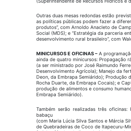
(Superintendente de Recursos Hídricos e d
Outras duas mesas redondas estão previs
as políticas públicas podem fazer a difer
produtos”, com Arnoldo Anacleto de Camp
Social (MDS); e “Estratégia da parceria en
desenvolvimento rural brasileiro”, com Wa
MINICURSOS E OFICINAS –
A programação
ainda de quatro minicursos: Propagação r
(a ser ministrado por José Raimundo Ferre
Desenvolvimento Agrícola); Manejo da fert
Deon, da Embrapa Semiárido); Produção d
Rocha Duarte, da Embrapa Cocais); e Cap
produção de alimentos e consumo humano 
Embrapa Semiárido).
Também serão realizadas três oficinas
babaçu
(com Maria Lúcia Silva Santos e Márcia Si
de Quebradeiras de Coco de Itapecuru-Mi