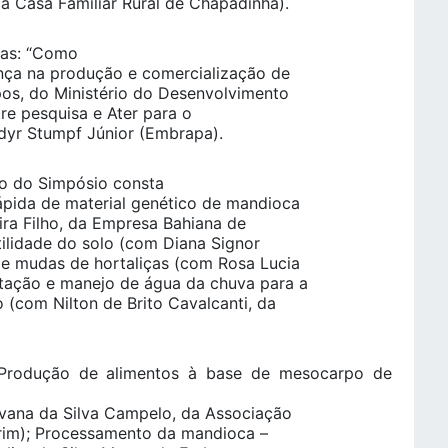
a Casa Familiar Rural de Chapadinha).
tas: “Como
ença na produção e comercialização de
os, do Ministério do Desenvolvimento
tre pesquisa e Ater para o
ldyr Stumpf Júnior (Embrapa).
 do Simpósio consta
ápida de material genético de mandioca
ira Filho, da Empresa Bahiana de
ilidade do solo (com Diana Signor
e mudas de hortaliças (com Rosa Lucia
tação e manejo de água da chuva para a
(com Nilton de Brito Cavalcanti, da
: Produção de alimentos à base de mesocarpo de
lvana da Silva Campelo, da Associação
rim); Processamento da mandioca –