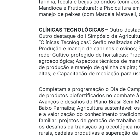
farinha, fécula e beijus coloridos (com Jo
Mandioca e Fruticultura); e Piscicultura 
manejo de peixes (com Marcela Mataveli, 
CLÍNICAS TECNOLÓGICAS –
Outro destaq
Outro destaque do I Simpósio da Agricultu
“Clínicas Tecnlógicas”. Serão realizadas o
Produção e manejo de caprinos e ovinos;
rede; Cultivo protegido de hortaliças; Pr
agroecológica; Aspectos técnicos de mane
de produção e manejo de galinha caipira; 
altas; e Capacitação de mediação para us
Completam a programação o Dia de Camp
de produtos biofortificados no combate à 
Avanços e desafios do Plano Brasil Sem Mis
Baixo Parnaíba; Agricultura sustentável: 
e a valorização do conhecimento tradicion
familiar: projetos de geração de trabalho
os desafios da transição agroecológica no
rurais, cadeias produtivas e superação d