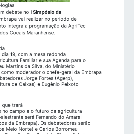
ologias
 em debate no
I Simpósio da
Embrapa vai realizar no período de
nto integra a programação da AgriTec
 dos Cocais Maranhense.
da
do dia 19, com a mesa redonda
ricultura Familiar e sua Agenda para o
eu Martins da Silva, do Ministério
o como moderador o chefe-geral da Embrapa
ebatedores Jorge Fortes (Agerp),
ultura de Caixas) e Eugênio Peixoto
 que trará
 no campo e o futuro da agricultura
o palestrante será Fernando do Amaral
bos da Embrapa). Os debatedores serão
pa Meio Norte) e Carlos Borromeu