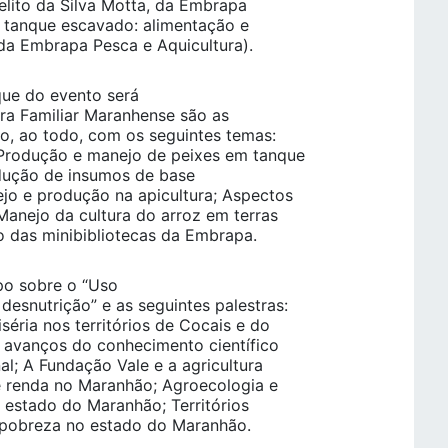
selito da Silva Motta, da Embrapa
em tanque escavado: alimentação e
da Embrapa Pesca e Aquicultura).
ue do evento será
ra Familiar Maranhense são as
ito, ao todo, com os seguintes temas:
 Produção e manejo de peixes em tanque
odução de insumos de base
jo e produção na apicultura; Aspectos
Manejo da cultura do arroz em terras
o das minibibliotecas da Embrapa.
o sobre o “Uso
desnutrição” e as seguintes palestras:
éria nos territórios de Cocais e do
os avanços do conhecimento científico
al; A Fundação Vale e a agricultura
 e renda no Maranhão; Agroecologia e
 estado do Maranhão; Territórios
a pobreza no estado do Maranhão.