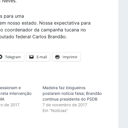
o Neves.
is para uma
em nosso estado. Nossa expectativa para
ou o coordenador da campanha tucana no
utado federal Carlos Brandão.
Telegram
E-mail
Imprimir
ressionam e
Madeira faz blogueiros
creta intervenção
postarem notícia falsa; Brandão
MA
continua presidente do PSDB
ro de 2017
7 de novembro de 2017
"
Em "Notícias"