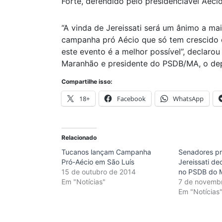
Forte, defendido pelo presidenciável Aéci
“A vinda de Jereissati será um ânimo a ma
campanha pró Aécio que só tem crescido 
este evento é a melhor possível”, declar
Maranhão e presidente do PSDB/MA, o dep
Compartilhe isso:
18+
Facebook
WhatsApp
Relacionado
Tucanos lançam Campanha
Senadores p
Pró-Aécio em São Luís
Jereissati de
15 de outubro de 2014
no PSDB do 
Em "Notícias"
7 de novemb
Em "Notícias