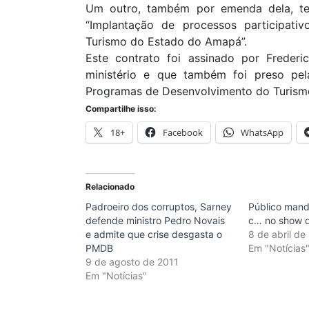
Um outro, também por emenda dela, te
“Implantação de processos participati
Turismo do Estado do Amapá”.
Este contrato foi assinado por Frederi
ministério e que também foi preso pel
Programas de Desenvolvimento do Turismo
Compartilhe isso:
18+
Facebook
WhatsApp
Relacionado
Padroeiro dos corruptos, Sarney
Público mand
defende ministro Pedro Novais
c… no show 
e admite que crise desgasta o
8 de abril de
PMDB
Em "Notícias
9 de agosto de 2011
Em "Notícias"