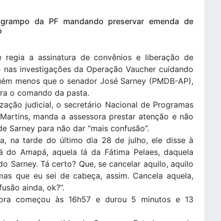
no grampo da PF mandando preservar emenda de
o
e regia a assinatura de convênios e liberação de
ce nas investigações da Operação Vaucher cuidando
nguém menos que o senador José Sarney (PMDB-AP),
ara o comando da pasta.
ação judicial, o secretário Nacional de Programas
Martins, manda a assessora prestar atenção e não
 de Sarney para não dar “mais confusão”.
, na tarde do último dia 28 de julho, ele disse à
lá do Amapá, aquela lá da Fátima Pelaes, daquela
 Sarney. Tá certo? Que, se cancelar aquilo, aquilo
mas que eu sei de cabeça, assim. Cancela aquela,
fusão ainda, ok?”.
sora começou às 16h57 e durou 5 minutos e 13