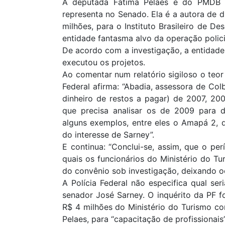
A deputada Fátima Pelaes é do PMDB 
representa no Senado. Ela é a autora de 
milhões, para o Instituto Brasileiro de De
entidade fantasma alvo da operação polic
De acordo com a investigação, a entidade
executou os projetos.
Ao comentar num relatório sigiloso o teor 
Federal afirma: “Abadia, assessora de Co
dinheiro de restos a pagar) de 2007, 20
que precisa analisar os de 2009 para d
alguns exemplos, entre eles o Amapá 2, d
do interesse de Sarney”.
E continua: “Conclui-se, assim, que o pe
quais os funcionários do Ministério do
do convênio sob investigação, deixando oc
A Polícia Federal não especifica qual ser
senador José Sarney. O inquérito da PF f
R$ 4 milhões do Ministério do Turismo c
Pelaes, para “capacitação de profissionais