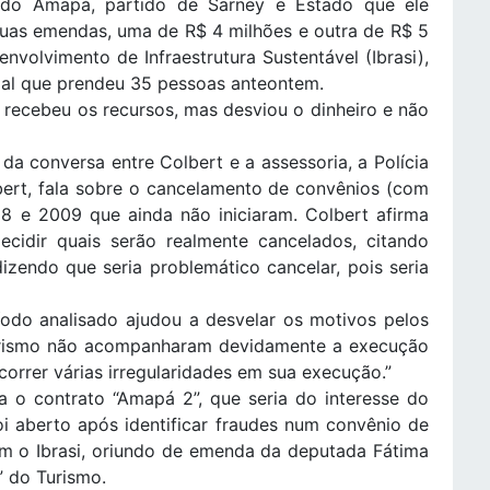
do Amapá, partido de Sarney e Estado que ele
duas emendas, uma de R$ 4 milhões e outra de R$ 5
senvolvimento de Infraestrutura Sustentável (Ibrasi),
ial que prendeu 35 pessoas anteontem.
 recebeu os recursos, mas desviou o dinheiro e não
da conversa entre Colbert e a assessoria, a Polícia
lbert, fala sobre o cancelamento de convênios (com
08 e 2009 que ainda não iniciaram. Colbert afirma
ecidir quais serão realmente cancelados, citando
izendo que seria problemático cancelar, pois seria
ríodo analisado ajudou a desvelar os motivos pelos
 Turismo não acompanharam devidamente a execução
orrer várias irregularidades em sua execução.”
ia o contrato “Amapá 2”, que seria do interesse do
oi aberto após identificar fraudes num convênio de
om o Ibrasi, oriundo de emenda da deputada Fátima
” do Turismo.