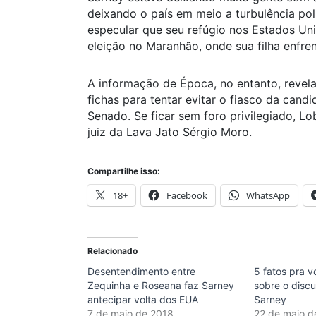
deixando o país em meio a turbulência polí
especular que seu refúgio nos Estados Uni
eleição no Maranhão, onde sua filha enfren
A informação de Época, no entanto, revel
fichas para tentar evitar o fiasco da cand
Senado. Se ficar sem foro privilegiado, L
juiz da Lava Jato Sérgio Moro.
Compartilhe isso:
18+
Facebook
WhatsApp
Relacionado
Desentendimento entre
5 fatos pra v
Zequinha e Roseana faz Sarney
sobre o disc
antecipar volta dos EUA
Sarney
7 de maio de 2018
22 de maio d