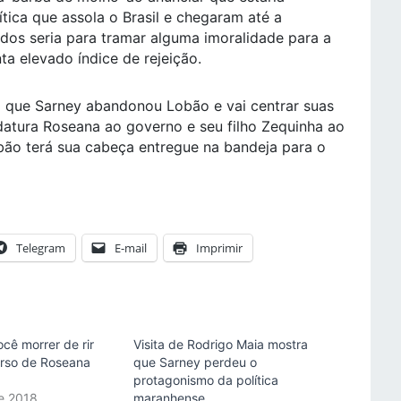
tica que assola o Brasil e chegaram até a
dos seria para tramar alguma imoralidade para a
ta elevado índice de rejeição.
a que Sarney abandonou Lobão e vai centrar suas
idatura Roseana ao governo e seu filho Zequinha ao
obão terá sua cabeça entregue na bandeja para o
Telegram
E-mail
Imprimir
ocê morrer de rir
Visita de Rodrigo Maia mostra
urso de Roseana
que Sarney perdeu o
protagonismo da política
e 2018
maranhense