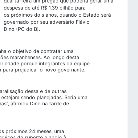
quarta-feira um pregão que poderia gerar uma
despesa de até R$ 1,39 bilhão para
os próximos dois anos, quando o Estado será
governado por seu adversário Flávio
Dino (PC do B).
nha o objetivo de contratar uma
isões maranhenses. Ao longo desta
oriedade porque integrantes da equipe
a para prejudicar o novo governante.
ralisação dessa e de outras
 estejam sendo planejadas. Seria uma
nas”, afirmou Dino na tarde de
elos próximos 24 meses, uma
erviços de suporte e apoio à