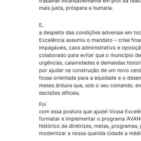
trabalhei incansavelmente em prol da rea
mais justa, próspera e humana.
E,
a despeito das condições adversas em to
Excelência assumiu o mandato – crise financ
impagáveis, caos administrativo e oposiçã
colaborado para evitar que o município de
urgências, calamidades e demandas histor
por ajudar na construção de um novo cená
fosse orientada para a equidade e o dese
meses árduos que, sob o seu comando, e
decisões difíceis.
Foi
com essa postura que ajudei Vossa Excelên
formatar e implementar o programa ‘AVANÇ
histórico de diretrizes, metas, programas,
modernizar a nossa querida cidade a médi