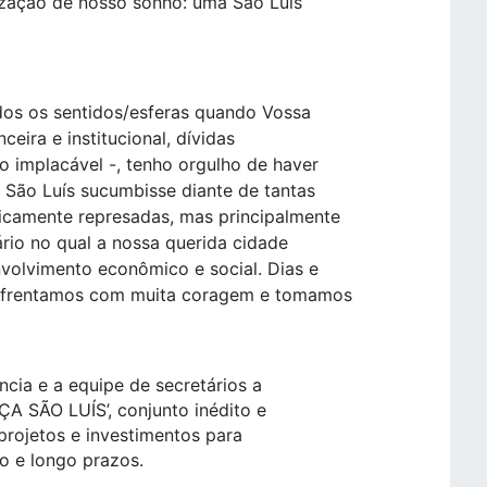
lização de nosso sonho: uma São Luís
dos os sentidos/esferas quando Vossa
eira e institucional, dívidas
o implacável -, tenho orgulho de haver
 São Luís sucumbisse diante de tantas
icamente represadas, mas principalmente
rio no qual a nossa querida cidade
nvolvimento econômico e social. Dias e
nfrentamos com muita coragem e tomamos
cia e a equipe de secretários a
A SÃO LUÍS’, conjunto inédito e
 projetos e investimentos para
o e longo prazos.