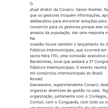
O
atual diretor da Conarci, Vanoir Koehler, 
que os gestores troquem informações, ap
deliberativo para encontrar soluções para
consórcio para os gestores porque eles 
anseios da população, dar uma resposta mai
Na
ocasião houve também o lançamento do 2º
Públicos Intermunicipais, que ocorrerá em 
sexta-feira (15), uma comissão executiva d
Barreirinhas, local que sediará a 2º Congr
Públicos Intermunicipais. O evento reunirá
mil consórcios intermunicipais do Brasil.
Ronald
Damasceno, superintendente Conarci, des
organizar diretrizes de gestão no país. “A
organização, juntamente com o Conlagos
Conturi, com o Conguarás, com todo os con
um processo de organização de um congres