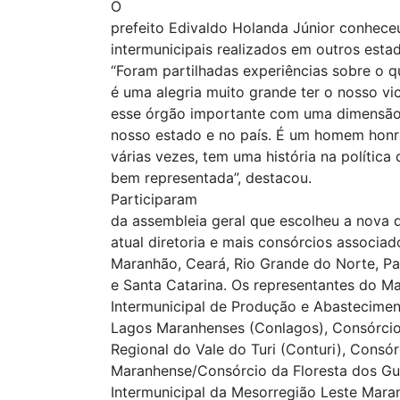
O
prefeito Edivaldo Holanda Júnior conhece
intermunicipais realizados em outros estad
“Foram partilhadas experiências sobre o q
é uma alegria muito grande ter o nosso vi
esse órgão importante com uma dimensão 
nosso estado e no país. É um homem honra
várias vezes, tem uma história na polític
bem representada”, destacou.
Participaram
da assembleia geral que escolheu a nova 
atual diretoria e mais consórcios associa
Maranhão, Ceará, Rio Grande do Norte, Par
e Santa Catarina. Os representantes do M
Intermunicipal de Produção e Abastecimen
Lagos Maranhenses (Conlagos), Consórcio
Regional do Vale do Turi (Conturi), Consór
Maranhense/Consórcio da Floresta dos Gu
Intermunicipal da Mesorregião Leste Mara