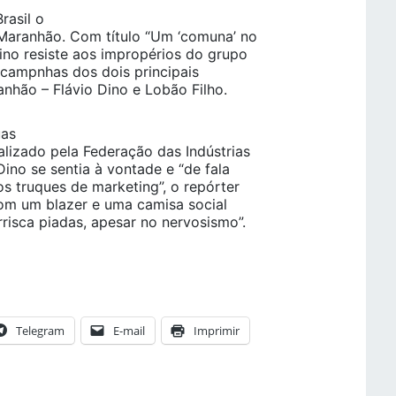
rasil o
 Maranhão. Com título “Um ‘comuna’ no
Dino resiste aos impropérios do grupo
 campnhas dos dois principais
hão – Flávio Dino e Lobão Filho.
uas
alizado pela Federação das Indústrias
no se sentia à vontade e “de fala
s truques de marketing”, o repórter
om um blazer e uma camisa social
risca piadas, apesar no nervosismo”.
Telegram
E-mail
Imprimir