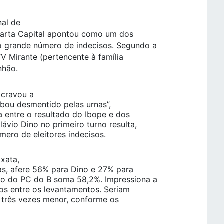
nal de
 Carta Capital apontou como um dos
o grande número de indecisos. Segundo a
TV Mirante (pertencente à família
nhão.
 cravou a
abou desmentido pelas urnas”,
a entre o resultado do Ibope e dos
lávio Dino no primeiro turno resulta,
ero de eleitores indecisos.
Exata,
as, afere 56% para Dino e 27% para
to do PC do B soma 58,2%. Impressiona a
isos entre os levantamentos. Seriam
é três vezes menor, conforme os