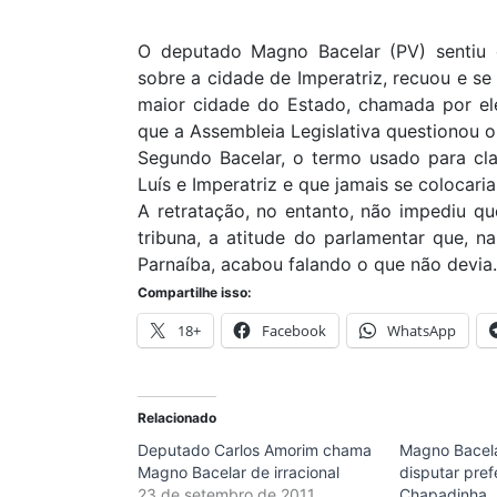
O deputado Magno Bacelar (PV) sentiu o
sobre a cidade de Imperatriz, recuou e s
maior cidade do Estado, chamada por el
que a Assembleia Legislativa questionou 
Segundo Bacelar, o termo usado para clas
Luís e Imperatriz e que jamais se colocari
A retratação, no entanto, não impediu q
tribuna, a atitude do parlamentar que, n
Parnaíba, acabou falando o que não devia.
Compartilhe isso:
18+
Facebook
WhatsApp
Relacionado
Deputado Carlos Amorim chama
Magno Bacela
Magno Bacelar de irracional
disputar pref
23 de setembro de 2011
Chapadinha