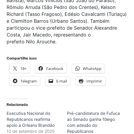
Batista), Marcos Vinícius (São João do Paraíso),
Rômulo Arruda (São Pedro dos Crentes), Kelson
Richard (Tasso Fragoso), Edésio Cavalcanti (Turiaçu)
e Clemilton Barros (Urbano Santos). Também
participou o vice-prefeito de Senador Alexandre
Costa, Jair Macedo, representando o
prefeito Nilo Arouche.
Compartilhe isso:
18+
Facebook
WhatsApp
Telegram
E-mail
Imprimir
Relacionado
Executiva Nacional do
Pré-candidatura de Fufuca
Republicanos reafirma
ao Senado ganha fôlego
apoio a Orleans Brandão
com adesão do
12 de setembro de 2025
Republicanos