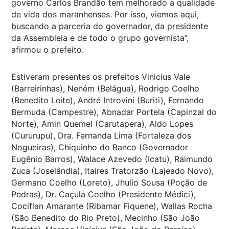
governo Carlos Brandão tem melhorado a qualidade
de vida dos maranhenses. Por isso, viemos aqui,
buscando a parceria do governador, da presidente
da Assembleia e de todo o grupo governista”,
afirmou o prefeito.
Estiveram presentes os prefeitos Vinicius Vale
(Barreirinhas), Neném (Belágua), Rodrigo Coelho
(Benedito Leite), André Introvini (Buriti), Fernando
Bermuda (Campestre), Abnadar Portela (Capinzal do
Norte), Amin Quemel (Carutapera), Aldo Lopes
(Cururupu), Dra. Fernanda Lima (Fortaleza dos
Nogueiras), Chiquinho do Banco (Governador
Eugênio Barros), Walace Azevedo (Icatu), Raimundo
Zuca (Joselândia), Itaires Tratorzão (Lajeado Novo),
Germano Coelho (Loreto), Jhulio Sousa (Poção de
Pedras), Dr. Caçula Coelho (Presidente Médici),
Cociflan Amarante (Ribamar Fiquene), Wallas Rocha
(São Benedito do Rio Preto), Mecinho (São João