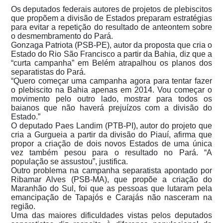
Os deputados federais autores de projetos de plebiscitos
que propõem a divisão de Estados preparam estratégias
para evitar a repetição do resultado de anteontem sobre
o desmembramento do Pará.
Gonzaga Patriota (PSB-PE), autor da proposta que cria o
Estado do Rio São Francisco a partir da Bahia, diz que a
“curta campanha” em Belém atrapalhou os planos dos
separatistas do Pará.
“Quero começar uma campanha agora para tentar fazer
o plebiscito na Bahia apenas em 2014. Vou começar o
movimento pelo outro lado, mostrar para todos os
baianos que não haverá prejuízos com a divisão do
Estado.”
O deputado Paes Landim (PTB-PI), autor do projeto que
cria a Gurgueia a partir da divisão do Piauí, afirma que
propor a criação de dois novos Estados de uma única
vez também pesou para o resultado no Pará. “A
população se assustou”, justifica.
Outro problema na campanha separatista apontado por
Ribamar Alves (PSB-MA), que propõe a criação do
Maranhão do Sul, foi que as pessoas que lutaram pela
emancipação de Tapajós e Carajás não nasceram na
região.
Uma das maiores dificuldades vistas pelos deputados