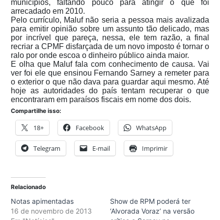
municípios, faltando pouco para atingir o que foi
arrecadado em 2010.
Pelo currículo, Maluf não seria a pessoa mais avalizada
para emitir opinião sobre um assunto tão delicado, mas
por incrível que pareça, nessa, ele tem razão, a final
recriar a CPMF disfarçada de um novo imposto é tornar o
ralo por onde escoa o dinheiro público ainda maior.
E olha que Maluf fala com conhecimento de causa. Vai
ver foi ele que ensinou Fernando Sarney a remeter para
o exterior o que não dava para guardar aqui mesmo. Até
hoje as autoridades do país tentam recuperar o que
encontraram em paraísos fiscais em nome dos dois.
Compartilhe isso:
18+
Facebook
WhatsApp
Telegram
E-mail
Imprimir
Relacionado
Notas apimentadas
Show de RPM poderá ter
16 de novembro de 2013
‘Alvorada Voraz’ na versão