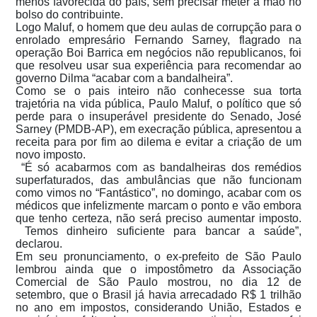
menos favorecida do país, sem precisar meter a mão no
bolso do contribuinte.
Logo Maluf, o homem que deu aulas de corrupção para o
enrolado empresário Fernando Sarney, flagrado na
operação Boi Barrica em negócios não republicanos, foi
que resolveu usar sua experiência para recomendar ao
governo Dilma “acabar com a bandalheira”.
Como se o pais inteiro não conhecesse sua torta
trajetória na vida pública, Paulo Maluf, o político que só
perde para o insuperável presidente do Senado, José
Sarney (PMDB-AP), em execração pública, apresentou a
receita para por fim ao dilema e evitar a criação de um
novo imposto.
“É só acabarmos com as bandalheiras dos remédios
superfaturados, das ambulâncias que não funcionam
como vimos no “Fantástico”, no domingo, acabar com os
médicos que infelizmente marcam o ponto e vão embora
que tenho certeza, não será preciso aumentar imposto.
Temos dinheiro suficiente para bancar a saúde”,
declarou.
Em seu pronunciamento, o ex-prefeito de São Paulo
lembrou ainda que o impostômetro da Associação
Comercial de São Paulo mostrou, no dia 12 de
setembro, que o Brasil já havia arrecadado R$ 1 trilhão
no ano em impostos, considerando União, Estados e