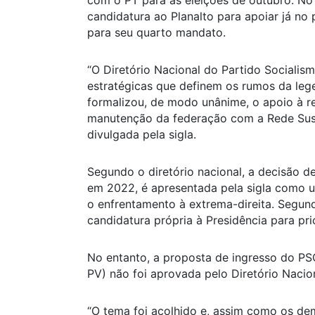
com o PT para as eleições de outubro. No 
candidatura ao Planalto para apoiar já no
para seu quarto mandato.
“O Diretório Nacional do Partido Sociali
estratégicas que definem os rumos da lege
formalizou, de modo unânime, o apoio à re
manutenção da federação com a Rede Suste
divulgada pela sigla.
Segundo o diretório nacional, a decisão d
em 2022, é apresentada pela sigla como u
o enfrentamento à extrema-direita. Segu
candidatura própria à Presidência para pri
No entanto, a proposta de ingresso do P
PV) não foi aprovada pelo Diretório Nacio
“O tema foi acolhido e, assim como os d