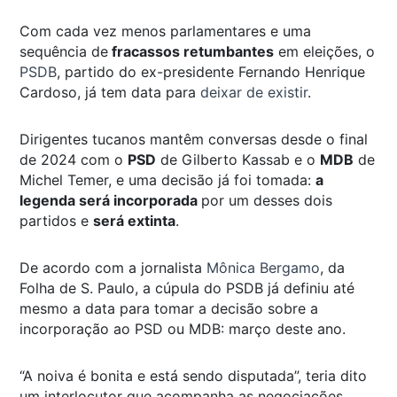
Com cada vez menos parlamentares e uma
sequência de
fracassos retumbantes
em eleições, o
PSDB
, partido do ex-presidente Fernando Henrique
Cardoso, já tem data para
deixar de existir
.
Dirigentes tucanos mantêm conversas desde o final
de 2024 com o
PSD
de Gilberto Kassab e o
MDB
de
Michel Temer, e uma decisão já foi tomada:
a
legenda será incorporada
por um desses dois
partidos e
será extinta
.
De acordo com a jornalista
Mônica Bergamo
, da
Folha de S. Paulo, a cúpula do PSDB já definiu até
mesmo a data para tomar a decisão sobre a
incorporação ao PSD ou MDB: março deste ano.
“A noiva é bonita e está sendo disputada”, teria dito
um interlocutor que acompanha as negociações.