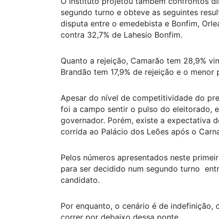
O Instituto projetou também confrontos di
segundo turno e obteve as seguintes resul
disputa entre o emedebista e Bonfim, Orl
contra 32,7% de Lahesio Bonfim.
Quanto a rejeição, Camarão tem 28,9% vi
Brandão tem 17,9% de rejeição e o menor p
Apesar do nível de competitividade do pre
foi a campo sentir o pulso do eleitorado, 
governador. Porém, existe a expectativa d
corrida ao Palácio dos Leões após o Carna
Pelos números apresentados neste primei
para ser decidido num segundo turno entre
candidato.
Por enquanto, o cenário é de indefinição, 
correr por debaixo dessa ponte.