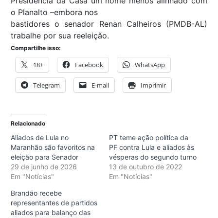
Presidência da Casa um nome menos alinhado com
o Planalto –embora nos
bastidores o senador Renan Calheiros (PMDB-AL)
trabalhe por sua reeleição.
Compartilhe isso:
18+
Facebook
WhatsApp
Telegram
E-mail
Imprimir
Relacionado
Aliados de Lula no
PT teme ação política da
Maranhão são favoritos na
PF contra Lula e aliados às
eleição para Senador
vésperas do segundo turno
29 de junho de 2026
13 de outubro de 2022
Em "Notícias"
Em "Notícias"
Brandão recebe
representantes de partidos
aliados para balanço das