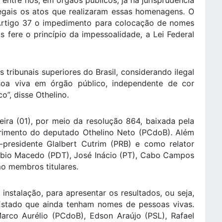
entre nós, em órgãos públicos, já há jurisprudência
egais os atos que realizaram essas homenagens. O
 Artigo 37 o impedimento para colocação de nomes
 fere o princípio da impessoalidade, a Lei Federal
 tribunais superiores do Brasil, considerando ilegal
oa viva em órgão público, independente de cor
co”, disse Othelino.
eira (01), por meio da resolução 864, baixada pela
erimento do deputado Othelino Neto (PCdoB). Além
presidente Glalbert Cutrim (PRB) e como relator
ábio Macedo (PDT), José Inácio (PT), Cabo Campos
o membros titulares.
instalação, para apresentar os resultados, ou seja,
stado que ainda tenham nomes de pessoas vivas.
rco Aurélio (PCdoB), Edson Araújo (PSL), Rafael