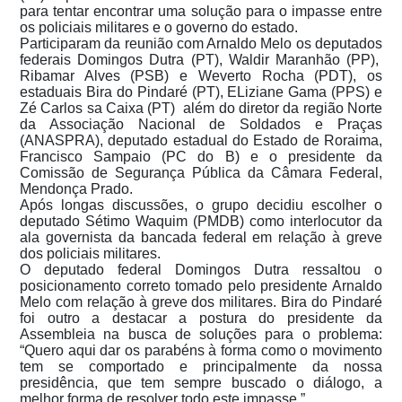
para tentar encontrar uma solução para o impasse entre
os policiais militares e o governo do estado.
Participaram da reunião com Arnaldo Melo os deputados
federais Domingos Dutra (PT), Waldir Maranhão (PP),
Ribamar Alves (PSB) e Weverto Rocha (PDT), os
estaduais Bira do Pindaré (PT), ELiziane Gama (PPS) e
Zé Carlos sa Caixa (PT) além do diretor da região Norte
da Associação Nacional de Soldados e Praças
(ANASPRA), deputado estadual do Estado de Roraima,
Francisco Sampaio (PC do B) e o presidente da
Comissão de Segurança Pública da Câmara Federal,
Mendonça Prado.
Após longas discussões, o grupo decidiu escolher o
deputado Sétimo Waquim (PMDB) como interlocutor da
ala governista da bancada federal em relação à greve
dos policiais militares.
O deputado federal Domingos Dutra ressaltou o
posicionamento correto tomado pelo presidente Arnaldo
Melo com relação à greve dos militares. Bira do Pindaré
foi outro a destacar a postura do presidente da
Assembleia na busca de soluções para o problema:
“Quero aqui dar os parabéns à forma como o movimento
tem se comportado e principalmente da nossa
presidência, que tem sempre buscado o diálogo, a
melhor forma de resolver todo este impasse.”