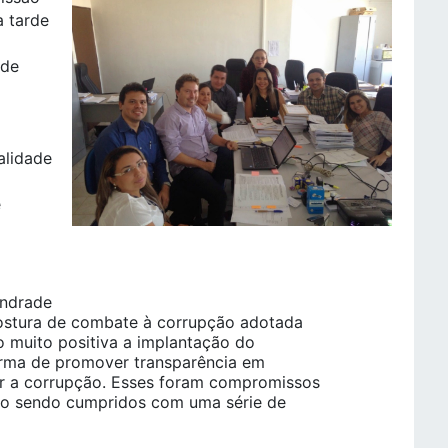
a tarde
 de
o
alidade
e
Andrade
postura de combate à corrupção adotada
o muito positiva a implantação do
forma de promover transparência em
er a corrupção. Esses foram compromissos
tão sendo cumpridos com uma série de