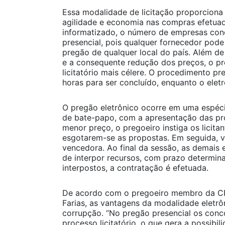
Essa modalidade de licitação proporciona
agilidade e economia nas compras efetua
informatizado, o número de empresas con
presencial, pois qualquer fornecedor pode
pregão de qualquer local do país. Além d
e a consequente redução dos preços, o pr
licitatório mais célere. O procedimento p
horas para ser concluído, enquanto o elet
O pregão eletrônico ocorre em uma espéci
de bate-papo, com a apresentação das pro
menor preço, o pregoeiro instiga os licita
esgotarem-se as propostas. Em seguida, ve
vencedora. Ao final da sessão, as demais
de interpor recursos, com prazo determin
interpostos, a contratação é efetuada.
De acordo com o pregoeiro membro da CP
Farias, as vantagens da modalidade eletrô
corrupção. “No pregão presencial os conc
processo licitatório, o que gera a possib