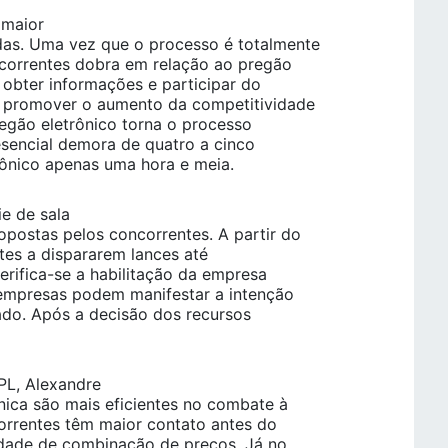
 maior
das. Uma vez que o processo é totalmente
correntes dobra em relação ao pregão
 obter informações e participar do
e promover o aumento da competitividade
egão eletrônico torna o processo
resencial demora de quatro a cinco
rônico apenas uma hora e meia.
e de sala
postas pelos concorrentes. A partir do
ntes a dispararem lances até
rifica-se a habilitação da empresa
 empresas podem manifestar a intenção
ado. Após a decisão dos recursos
L, Alexandre
nica são mais eficientes no combate à
orrentes têm maior contato antes do
ilidade de combinação de preços. Já no