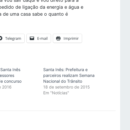
á vou sair daqui e vou direto para a
 pedido de ligação da energia e água e
a de uma casa sabe o quanto é
Telegram
E-mail
Imprimir
 Santa Inês
Santa Inês: Prefeitura e
essores
parceiros realizam Semana
de concurso
Nacional do Trânsito
e 2016
18 de setembro de 2015
"
Em "Notícias"