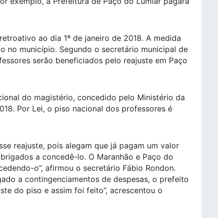
or exemplo, a Prefeitura de Paço do Lumiar pagará
 retroativo ao dia 1º de janeiro de 2018. A medida
o no município. Segundo o secretário municipal de
essores serão beneficiados pelo reajuste em Paço
ional do magistério, concedido pelo Ministério da
8. Por Lei, o piso nacional dos professores é
sse reajuste, pois alegam que já pagam um valor
 obrigados a concedê-lo. O Maranhão e Paço do
edendo-o”, afirmou o secretário Fábio Rondon.
ado a contingenciamentos de despesas, o prefeito
te do piso e assim foi feito”, acrescentou o