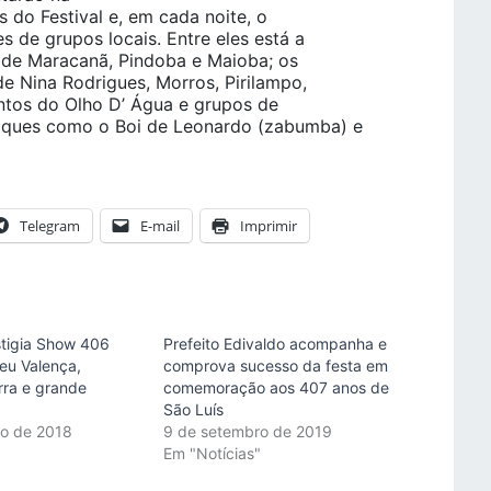
 do Festival e, em cada noite, o
 de grupos locais. Entre eles está a
 de Maracanã, Pindoba e Maioba; os
de Nina Rodrigues, Morros, Pirilampo,
antos do Olho D’ Água e grupos de
aques como o Boi de Leonardo (zabumba) e
Telegram
E-mail
Imprimir
stigia Show 406
Prefeito Edivaldo acompanha e
eu Valença,
comprova sucesso da festa em
erra e grande
comemoração aos 407 anos de
São Luís
ro de 2018
9 de setembro de 2019
"
Em "Notícias"