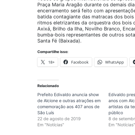
Praça Maria Aragão durante os demais dias
encerramento será feito com apresentações
batida contagiante das matracas dos bois
ritmos eletrizantes da orquestra dos bois 
Axixá, Brilho da Ilha, Novilho Branco, Enc
bumba-bois representantes de outros sot
Santa Fé (Baixada).
Compartilhe isso:
18+
Facebook
WhatsApp
Relacionado
Prefeito Edivaldo anuncia show
Edivaldo pre
de Alcione e outras atrações em
anos com Alc
comemoração aos 407 anos de
artistas da t
São Luís
público
22 de agosto de 2019
8 de setemb
Em "Notícias"
Em "Notícias