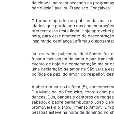
da cidade, se reconhecendo na programaç
parte dela”, avaliou Francisco Gonçalves.
O formato agradou ao público das mais di
idades, que participou das comemorações.
oferecer essa festa linda. Hoje aproveitei 
neta, para esse momento de descontração,
inspirando confiança”, afirmou o aposenta
Já o servidor público Valdeci Santos fez 
frisar a mensagem de amor e paz transmiti
evento de hoje é a comemoração maior de
uma declaração de amor de São Luís a es
política da paz, do amor, do respeito”, des
A abertura na sexta-feira (5), em comemo
Dia Municipal do Regueiro, contou com par
danças, DJs, bandas e cantores de reggae
sábado, o padre pernambucano João Carlo
promoveram o show “Imenso Amor”. Um pú
pessoas esteve na noite de domingo no sh