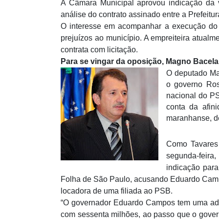
A Câmara Municipal aprovou indicação da ve
análise do contrato assinado entre a Prefeit
O interesse em acompanhar a execução do co
prejuízos ao município. A empreiteira atualm
contrata com licitação.
Para se vingar da oposição, Magno Bacel
O deputado Mag
o governo Ros
nacional do P
conta da afin
maranhanse, d
Como Tavares
segunda-feir
indicação para
Folha de São Paulo, acusando Eduardo Campo
locadora de uma filiada ao PSB.
“O governador Eduardo Campos tem uma admin
com sessenta milhões, ao passo que o govern