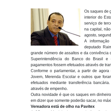
Os saques de g
interior do Es
serviço de ter
na capital, nã
agosto, segund
A informação
deputado Raim
grande número de assaltos e da conivência d
Superintendência do Banco do Brasil e 
pagamentos fossem efetuados através de tra
Conforme o parlamentar, a partir de ago
Jovem, Merenda Escolar e outros que fora
efetuados mediante transferência bancári
através de empenho.
Outra novidade é que os saques em dinheiro 
em dizer que somente poderão sacar, no má
Vereadora está de olho na Pavitex