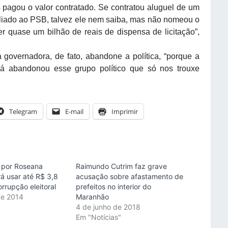
s pagou o valor contratado. Se contratou aluguel de um
filiado ao PSB, talvez ele nem saiba, mas não nomeou o
r quase um bilhão de reais de dispensa de licitação”,
 governadora, de fato, abandone a política, “porque a
á abandonou esse grupo político que só nos trouxe
Telegram
E-mail
Imprimir
 por Roseana
Raimundo Cutrim faz grave
á usar até R$ 3,8
acusação sobre afastamento de
orrupção eleitoral
prefeitos no interior do
de 2014
Maranhão
"
4 de junho de 2018
Em "Notícias"