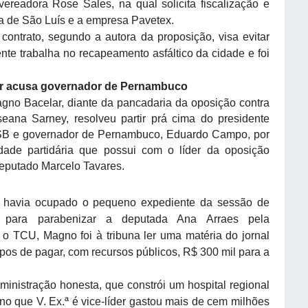
readora Rose Sales, na qual solicita fiscalização e
ura de São Luís e a empresa Pavetex.
ntrato, segundo a autora da proposição, visa evitar
ente trabalha no recapeamento asfáltico da cidade e foi
ar acusa governador de Pernambuco
no Bacelar, diante da pancadaria da oposição contra
eana Sarney, resolveu partir prá cima do presidente
SB e governador de Pernambuco, Eduardo Campo, por
idade partidária que possui com o líder da oposição
eputado Marcelo Tavares.
 havia ocupado o pequeno expediente da sessão de
a, para parabenizar a deputada Ana Arraes pela
 o TCU, Magno foi à tribuna ler uma matéria do jornal
s de pagar, com recursos públicos, R$ 300 mil para a
istração honesta, que constrói um hospital regional
o que V. Ex.ª é vice-líder gastou mais de cem milhões