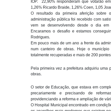
IOP. 22,90% responderam que votarão em 
1,26% Ricardo Braide, 1,26% Coen, 1,05 Joa
O resultado da primeira aferição sobre 
administração pública foi recebido com satis
vem se desenvolvendo desde o dia em qu
Encaramos o desafio e estamos conseguin
Rodrigues.
Em pouco mais de um ano a frente da admini
num canteiro de obras. Hoje o município 
totalmente recuperadas e mais de 200 pontes
Pela primeira vez a prefeitura adquiriu uma
obras.
O setor de Educação, que estava em compl
precariamente e precisando de reforma
providenciando a reforma e ampliação de vári
O Hospital Municipal encontrado em condiçõ
os aparelhos mais modernos que existem no 