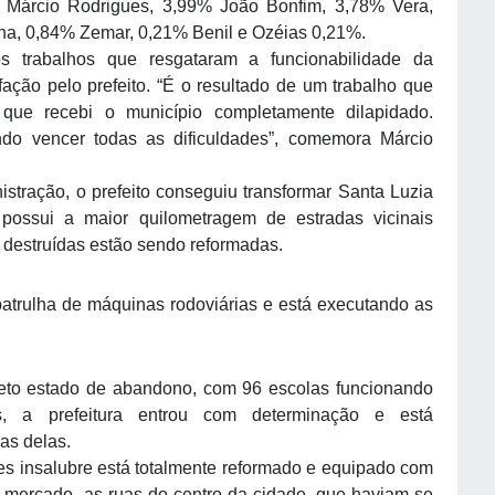
Márcio Rodrigues, 3,99% João Bonfim, 3,78% Vera,
na, 0,84% Zemar, 0,21% Benil e Ozéias 0,21%.
os trabalhos que resgataram a funcionabilidade da
fação pelo prefeito. “É o resultado de um trabalho que
e recebi o município completamente dilapidado.
do vencer todas as dificuldades”, comemora Márcio
stração, o prefeito conseguiu transformar Santa Luzia
possui a maior quilometragem de estradas vicinais
 destruídas estão sendo reformadas.
 patrulha de máquinas rodoviárias e está executando as
eto estado de abandono, com 96 escolas funcionando
s, a prefeitura entrou com determinação e está
as delas.
es insalubre está totalmente reformado e equipado com
mercado, as ruas do centro da cidade, que haviam se