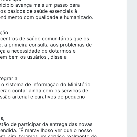
nicípio avança mais um passo para
ços básicos de saúde essenciais à
endimento com qualidade e humanizado.
nção
 centros de saúde comunitários que os
, a primeira consulta aos problemas de
orça a necessidade de dotarmos e
em bem os usuários”, disse a
tegrar a
 o sistema de informação do Ministério
erão contar ainda com os serviços de
essão arterial e curativos de pequeno
s,
stão de participar da entrega das novas
tendida. “É maravilhoso ver que o nosso
a, sim, teremos um serviço realmente de