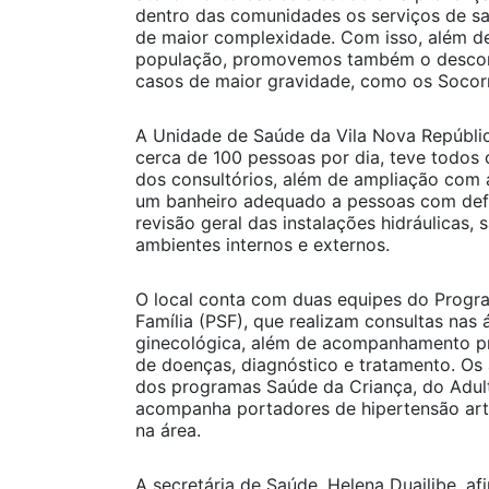
dentro das comunidades os serviços de sa
de maior complexidade. Com isso, além de
população, promovemos também o descon
casos de maior gravidade, como os Socorrõ
A Unidade de Saúde da Vila Nova Repúbli
cerca de 100 pessoas por dia, teve todos
dos consultórios, além de ampliação com 
um banheiro adequado a pessoas com defic
revisão geral das instalações hidráulicas, s
ambientes internos e externos.
O local conta com duas equipes do Prog
Família (PSF), que realizam consultas nas 
ginecológica, além de acompanhamento pr
de doenças, diagnóstico e tratamento. Os
dos programas Saúde da Criança, do Adult
acompanha portadores de hipertensão arter
na área.
A secretária de Saúde, Helena Duailibe, a