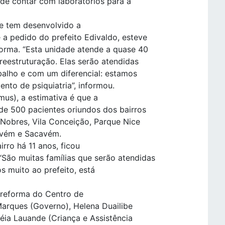
 de contar com laboratórios para a
ue tem desenvolvido a
 a pedido do prefeito Edivaldo, esteve
orma. “Esta unidade atende a quase 40
reestruturação. Elas serão atendidas
alho e com um diferencial: estamos
nto de psiquiatria”, informou.
us), a estimativa é que a
de 500 pacientes oriundos dos bairros
Nobres, Vila Conceição, Parque Nice
avém e Sacavém.
rro há 11 anos, ficou
São muitas famílias que serão atendidas
s muito ao prefeito, está
 reforma do Centro de
Marques (Governo), Helena Duailibe
ia Lauande (Criança e Assistência