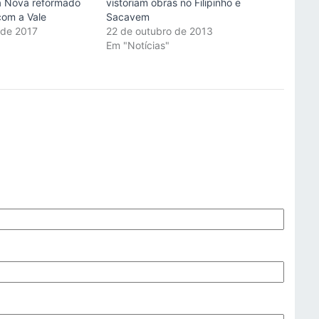
a Nova reformado
vistoriam obras no Filipinho e
com a Vale
Sacavem
 de 2017
22 de outubro de 2013
"
Em "Notícias"