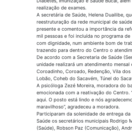
Diabetes, Imunização e Saúde Bucal, além
realização de exames.
A secretária de Saúde, Helena Duailibe, q
reestruturação da rede municipal de saúde
presente e comentou a importância da ref
mil pessoas e foi incluída no programa de 
com dignidade, num ambiente bom de trab
trazendo para dentro do Centro o atendime
De acordo com a Secretaria de Saúde (Sem
unidade realizará um atendimento mensal 
Coroadinho, Coroado, Redenção, Vila dos 
Lobão, Coheb do Sacavém, Túnel do Sac
A psicóloga Zezé Moreira, moradora do bai
emocionada com a reativação do Centro. “
aqui. O posto está lindo e nós agradecemo
maravilhoso”, agradeceu a moradora.
Participaram da solenidade de entrega da
Saúde os secretários municipais Rodrigo 
(Saúde), Robson Paz (Comunicação), André