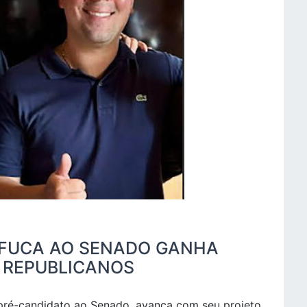
UFUCA AO SENADO GANHA
 REPUBLICANOS
 pré-candidato ao Senado, avança com seu projeto