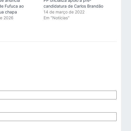
de anuncia
PP oficializa apoio à pré-
de Fufuca ao
candidatura de Carlos Brandão
ua chapa
14 de março de 2022
de 2026
Em "Notícias"
"