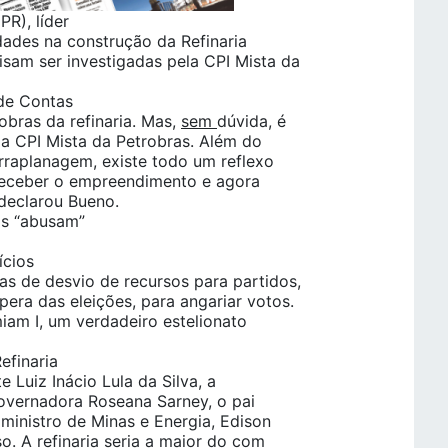
R), líder
dades na construção da Refinaria
sam ser investigadas pela CPI Mista da
 de Contas
obras da refinaria. Mas,
sem
dúvida, é
 a CPI Mista da Petrobras. Além do
erraplanagem, existe todo um reflexo
 receber o empreendimento e agora
declarou Bueno.
os “abusam”
ícios
s de desvio de recursos para partidos,
era das eleições, para angariar votos.
miam I, um verdadeiro estelionato
efinaria
 Luiz Inácio Lula da Silva, a
 governadora Roseana Sarney, o pai
ministro de Minas e Energia, Edison
so. A refinaria seria a maior do com