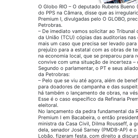
O Globo RIO – O deputado Rubens Bueno (P
do PPS na Câmara, disse que as irregulari
Premium I, divulgadas pelo O GLOBO, preci
Petrobras.
– De imediato vamos solicitar ao Tribunal
da União (TCU) cópias das auditorias nas 
mais um caso que precisa ser levado para
prejuízo para a estatal com as obras de t
na economia local, que se preparou para
convive com uma situação de incerteza – 
Segundo o parlamentar, o PT e seus aliad
da Petrobras:
– Pelo que se viu até agora, além de benef
para doadores de campanha e das suspeita
há também o lançamento de obras, na vésp
Esse é o caso específico da Refinaria Pre
eleitoral.
No lançamento da pedra fundamental da R
Premium I em Bacabeira, o então presidente
ministra da Casa Civil, Dilma Rousseff, a
dela, senador José Sarney (PMDB-AP) e o 
Lobão, fizeram festa, com direito a discur