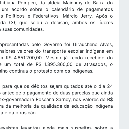
s Libiana Pompeu, da aldeia Mainumy de Barra do
a um acordo sobre o calendário de pagamentos
s Políticos e Federativos, Márcio Jerry. Após o
ada (3), que selou a decisão, ambos os líderes
a suas comunidades.
presentadas pelo Governo foi Uirauchene Alves,
aiores valores do transporte escolar indígena em
am R$ 4.651.200,00. Mesmo já tendo recebido do
e um total de R$ 1.395.360,00 de atrasados, o
lho continua o protesto com os indígenas.
 para que os débitos sejam quitados até o dia 24
o antecipe o pagamento de duas parcelas que ainda
 ex-governadora Roseana Sarney, nos valores de R$
ra da melhoria da qualidade da educação indígena
ia e da oposição.
ysistas levantou ainda mais suspeitas sobre a