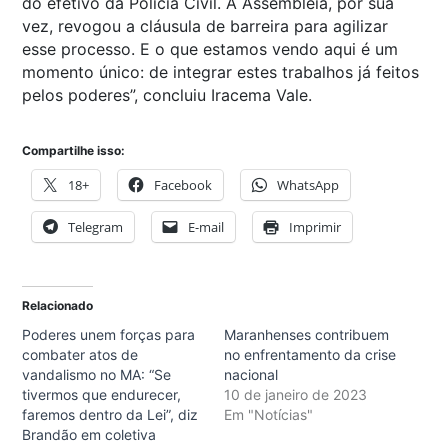
do efetivo da Polícia Civil. A Assembleia, por sua
vez, revogou a cláusula de barreira para agilizar
esse processo. E o que estamos vendo aqui é um
momento único: de integrar estes trabalhos já feitos
pelos poderes”, concluiu Iracema Vale.
Compartilhe isso:
18+
Facebook
WhatsApp
Telegram
E-mail
Imprimir
Relacionado
Poderes unem forças para
Maranhenses contribuem
combater atos de
no enfrentamento da crise
vandalismo no MA: “Se
nacional
tivermos que endurecer,
10 de janeiro de 2023
faremos dentro da Lei”, diz
Em "Notícias"
Brandão em coletiva