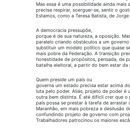
Mas essa é uma possibilidade ainda mais
precisa respirar, soerguer-se, sentir o go
Estamos, como a Teresa Batista, de Jorge
A democracia pressupõe,
porque é de sua natureza, a oposição. M
paralelo criando obstáculos a um governo 
substituir um modelo político que quase s
mais pobre da Federação. A transição prec
honestidade de propósitos, pensada, de pa
batalha eleitoral, a partir do bem estar da
Quem preside um país ou
governa um estado precisa estar acima d
luta pelo poder. Aliás, projeto de poder é
outra bem distinta. É até difícil crer que 
país possa se prestar à tarefa de arrasta
Maranhão, em mais pobreza e desilusão d
confundindo projeto de governo com proje
Trabalhadores patrocinou os maiores escâ