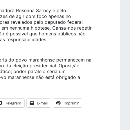
rnadora Roseana Sarney e pelo
pazes de agir com foco apenas no
mores revelados pelo deputado federal
m em nenhuma hipótese. Cansa-nos repetir
não é possível que homens públicos não
as responsabilidades.
itória do povo maranhense permaneçam na
o da eleição presidencial. Oposição,
tico; poder paralelo seria um
povo maranhense não está obrigado a
Telegram
E-mail
Imprimir