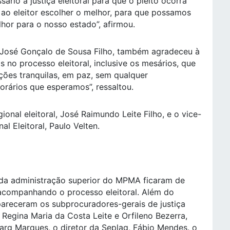
ário à justiça eleitoral para que o pleito ocorra
ao eleitor escolher o melhor, para que possamos
lhor para o nosso estado”, afirmou.
José Gonçalo de Sousa Filho, também agradeceu à
s no processo eleitoral, inclusive os mesários, que
ções tranquilas, em paz, sem qualquer
horários que esperamos”, ressaltou.
nal eleitoral, José Raimundo Leite Filho, e o vice-
l Eleitoral, Paulo Velten.
s da administração superior do MPMA ficaram de
 acompanhando o processo eleitoral. Além do
areceram os subprocuradores-gerais de justiça
 Regina Maria da Costa Leite e Orfileno Bezerra,
narg Marques, o diretor da Seplag, Fábio Mendes. o