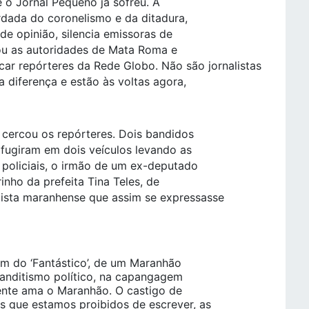
 o Jornal Pequeno já sofreu. A
erdada do coronelismo e da ditadura,
 de opinião, silencia emissoras de
evou as autoridades de Mata Roma e
ar repórteres da Rede Globo. Não são jornalistas
 diferença e estão às voltas agora,
 cercou os repórteres. Dois bandidos
 fugiram em dois veículos levando as
s policiais, o irmão de um ex-deputado
inho da prefeita Tina Teles, de
lista maranhense que assim se expressasse
em do ‘Fantástico’, de um Maranhão
banditismo político, na capangagem
mente ama o Maranhão. O castigo de
 que estamos proibidos de escrever, as