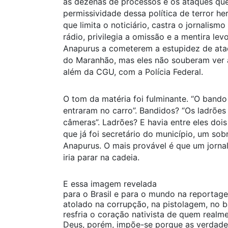
as dezenas de processos e os ataques que
permissividade dessa política de terror h
que limita o noticiário, castra o jornalismo
rádio, privilegia a omissão e a mentira l
Anapurus a cometerem a estupidez de atac
do Maranhão, mas eles não souberam ver a
além da CGU, com a Polícia Federal.
O tom da matéria foi fulminante. “O bando
entraram no carro”. Bandidos? “Os ladrões
câmeras”. Ladrões? E havia entre eles doi
que já foi secretário do município, um sobr
Anapurus. O mais provável é que um jorna
iria parar na cadeia.
E essa imagem revelada
para o Brasil e para o mundo na reportag
atolado na corrupção, na pistolagem, no 
resfria o coração nativista de quem real
Deus, porém, impõe-se porque as verdades