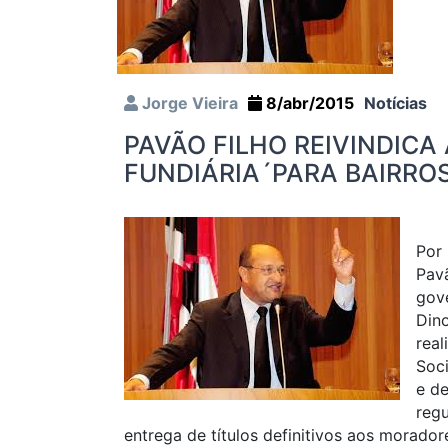
Jorge Vieira
8/abr/2015
Notícias
PAVÃO FILHO REIVINDIC
FUNDIÁRIA´PARA BAIRROS
Por 
Pavã
gov
Din
real
Soci
e d
regu
entrega de títulos definitivos aos moradore