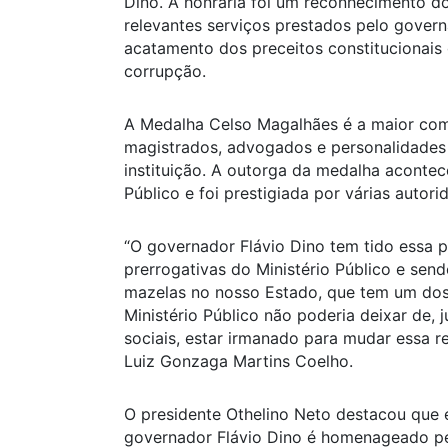
Dino. A honraria foi um reconhecimento d
relevantes serviços prestados pelo gover
acatamento dos preceitos constitucionais
corrupção.
A Medalha Celso Magalhães é a maior c
magistrados, advogados e personalidades 
instituição. A outorga da medalha aconte
Público e foi prestigiada por várias autori
“O governador Flávio Dino tem tido essa p
prerrogativas do Ministério Público e send
mazelas no nosso Estado, que tem um dos
Ministério Público não poderia deixar de
sociais, estar irmanado para mudar essa rea
Luiz Gonzaga Martins Coelho.
O presidente Othelino Neto destacou que
governador Flávio Dino é homenageado pe