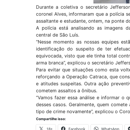
Durante a coletiva o secretário Jefferso
coronel Alves, informaram que a polícia s
assaltante e estudante, ontem, na ponte d
A polícia está analisando as imagens d
central de São Luís.
“Nesse momento as nossas equipes est
identificação do suspeito de ter efetu
equivocada, visto que ele tinha total con
arma branca”, explicou o secretário Jeffer
Para evitar que situações como esta volt
reforçando a Operação Catraca, que cons
e atitudes suspeitas. Outra ação preventi
cometem assaltos a ônibus.
“Vamos fazer essa análise e informar o 
desses casos. Geralmente, quem comete a
tipo de crime novamente”, explicou o Coro
Compartilhe isso:
18+
Facebook
WhatsApp