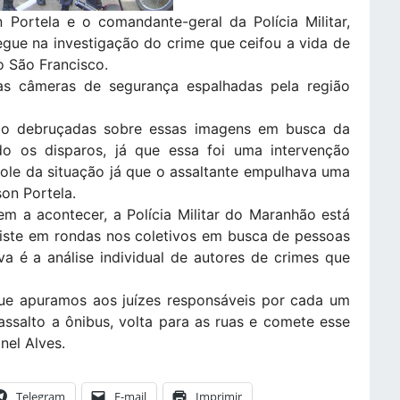
n Portela e o comandante-geral da Polícia Militar,
egue na investigação do crime que ceifou a vida de
o São Francisco.
as câmeras de segurança espalhadas pela região
ão debruçadas sobre essas imagens em busca da
ado os disparos, já que essa foi uma intervenção
trole da situação já que o assaltante empulhava uma
son Portela.
em a acontecer, a Polícia Militar do Maranhão está
iste em rondas nos coletivos em busca de pessoas
va é a análise individual de autores de crimes que
que apuramos aos juízes responsáveis por cada um
ssalto a ônibus, volta para as ruas e comete esse
nel Alves.
Telegram
E-mail
Imprimir