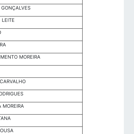
O GONÇALVES
 LEITE
O
IRA
IMENTO MOREIRA
E CARVALHO
RODRIGUES
A MOREIRA
TANA
SOUSA