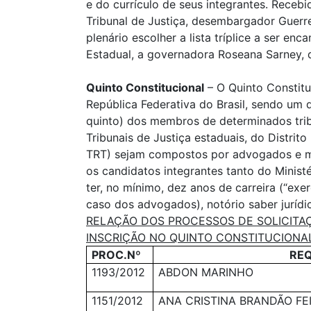
e do currículo de seus integrantes. Recebid
Tribunal de Justiça, desembargador Guerre
plenário escolher a lista tríplice a ser e
Estadual, a governadora Roseana Sarney,
Quinto Constitucional
– O Quinto Constitu
República Federativa do Brasil, sendo um 
quinto) dos membros de determinados tribu
Tribunais de Justiça estaduais, do Distrito 
TRT) sejam compostos por advogados e me
os candidatos integrantes tanto do Minist
ter, no mínimo, dez anos de carreira (“exerc
caso dos advogados), notório saber jurídic
RELAÇÃO DOS PROCESSOS DE SOLICITA
INSCRIÇÃO NO QUINTO CONSTITUCIONAL 
PROC.Nº
RE
1193/2012
ABDON MARINHO
1151/2012
ANA CRISTINA BRANDÃO FE