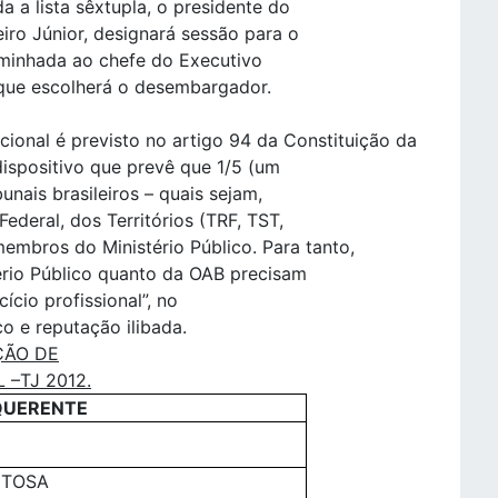
a a lista sêxtupla, o presidente do
iro Júnior, designará sessão para o
ncaminhada ao chefe do Executivo
 que escolherá o desembargador.
cional é previsto no artigo 94 da Constituição da
dispositivo que prevê que 1/5 (um
nais brasileiros – quais sejam,
Federal, dos Territórios (TRF, TST,
mbros do Ministério Público. Para tanto,
ério Público quanto da OAB precisam
ício profissional”, no
o e reputação ilibada.
ÇÃO DE
–TJ 2012.
QUERENTE
ITOSA