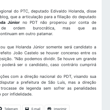
egional do PTC, deputado Edivaldo Holanda, disse
log, que a articulação para a filiação do deputado
nda Júnior
no PDT não properou por conta de
es de ordem burocrática, mas que as
ontinuam em outro patamar.
tou que Holanda Júnior somente será candidato a
efeito João Castelo se houver concenso entre os
osição. “Não podemos dividir. Se houve um grande
 poderá ser o candidato, caso contrário cumprirá
ações com a direção nacional do PDT, visando sua
disputar a prefeitura de São Luís, mas a direção
trocasse de legenda sem sofrer as penalidades
o por infidelidade.
Telegram
E-mail
Imprimir