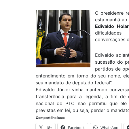
O presidenre r
esta manhã ao b
Edivaldo Hola
dificuldad
conversações c
Edivaldo adian
sucessão do pr
partidos de op
entendimento em torno do seu nome, ele
seu mandato de deputado federal”.
Edivaldo Júnior vinha mantendo convers
transferência para a legenda, a fim de 
nacional do PTC não permitiu que ele 
previstas em lei, ou seja, perder o mandat
Compartilhe isso:
18+
Facebook
WhatsApp