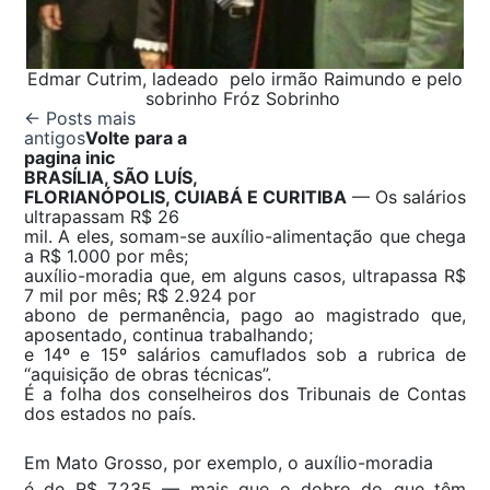
Edmar Cutrim, ladeado pelo irmão Raimundo e pelo
sobrinho Fróz Sobrinho
← Posts mais
antigos
Volte para a
pagina inic
BRASÍLIA, SÃO LUÍS,
FLORIANÓPOLIS, CUIABÁ E CURITIBA
— Os salários
ultrapassam R$ 26
mil. A eles, somam-se auxílio-alimentação que chega
a R$ 1.000 por mês;
auxílio-moradia que, em alguns casos, ultrapassa R$
7 mil por mês; R$ 2.924 por
abono de permanência, pago ao magistrado que,
aposentado, continua trabalhando;
e 14º e 15º salários camuflados sob a rubrica de
“aquisição de obras técnicas”.
É a folha dos conselheiros dos Tribunais de Contas
dos estados no país.
Em Mato Grosso, por exemplo, o auxílio-moradia
é de R$ 7.235 — mais que o dobro do que têm