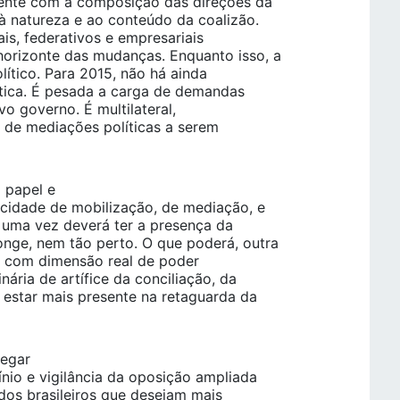
mente com a composição das direções da
à natureza e ao conteúdo da coalizão.
is, federativos e empresariais
orizonte das mudanças. Enquanto isso, a
lítico. Para 2015, não há ainda
ítica. É pesada a carga de demandas
vo governo. É multilateral,
de de mediações políticas a serem
o papel e
acidade de mobilização, de mediação, e
s uma vez deverá ter a presença da
nge, nem tão perto. O que poderá, outra
r, com dimensão real de poder
ria de artífice da conciliação, da
 estar mais presente na retaguarda da
regar
nio e vigilância da oposição ampliada
 dos brasileiros que desejam mais