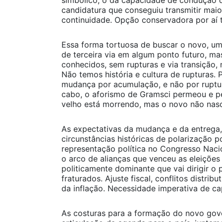
simbólico, o da capacidade de condução
candidatura que conseguiu transmitir maio
continuidade. Opção conservadora por aí
Essa forma tortuosa de buscar o novo, u
de terceira via em algum ponto futuro, mas
conhecidos, sem rupturas e via transição, 
Não temos história e cultura de rupturas.
mudança por acumulação, e não por ruptur
cabo, o aforismo de Gramsci permeou e pe
velho está morrendo, mas o novo não nasc
As expectativas da mudança e da entrega
circunstâncias históricas de polarização p
representação política no Congresso Naci
o arco de alianças que venceu as eleições
politicamente dominante que vai dirigir o
fraturados. Ajuste fiscal, conflitos distrib
da inflação. Necessidade imperativa de c
As costuras para a formação do novo gov