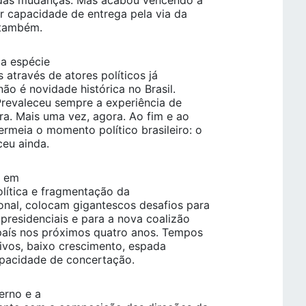
 das mudanças. Mas acabou vencendo a
r capacidade de entrega pela via da
 também.
ma espécie
 através de atores políticos já
não é novidade histórica no Brasil.
 Prevaleceu sempre a experiência de
a. Mais uma vez, agora. Ao fim e ao
rmeia o momento político brasileiro: o
eu ainda.
, em
olítica e fragmentação da
onal, colocam gigantescos desafios para
 presidenciais e para a nova coalizão
 país nos próximos quatro anos. Tempos
utivos, baixo crescimento, espada
apacidade de concertação.
erno e a