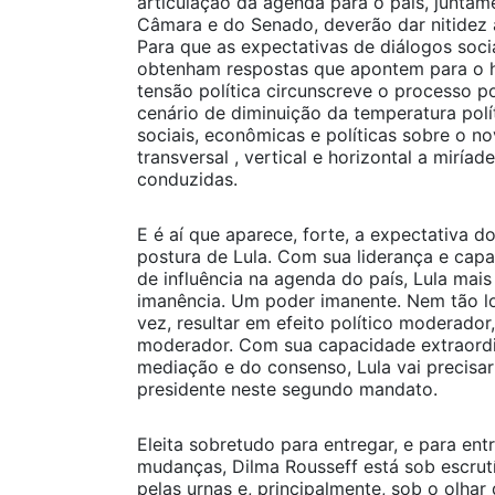
articulação da agenda para o país, junta
Câmara e do Senado, deverão dar nitidez 
Para que as expectativas de diálogos socia
obtenham respostas que apontem para o h
tensão política circunscreve o processo po
cenário de diminuição da temperatura pol
sociais, econômicas e políticas sobre o no
transversal , vertical e horizontal a miría
conduzidas.
E é aí que aparece, forte, a expectativa d
postura de Lula. Com sua liderança e cap
de influência na agenda do país, Lula mai
imanência. Um poder imanente. Nem tão lo
vez, resultar em efeito político moderado
moderador. Com sua capacidade extraordiná
mediação e do consenso, Lula vai precisar
presidente neste segundo mandato.
Eleita sobretudo para entregar, e para ent
mudanças, Dilma Rousseff está sob escrutí
pelas urnas e, principalmente, sob o olhar