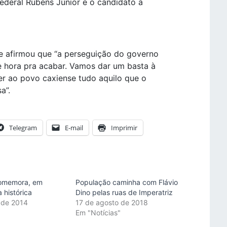
ederal Rubens Júnior e o candidato a
e afirmou que “a perseguição do governo
 hora pra acabar. Vamos dar um basta à
r ao povo caxiense tudo aquilo que o
a”.
Telegram
E-mail
Imprimir
comemora, em
População caminha com Flávio
a histórica
Dino pelas ruas de Imperatriz
 de 2014
17 de agosto de 2018
"
Em "Notícias"